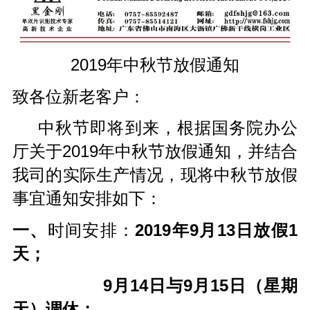
2019年中秋节放假通知
致各位新老客户：
中秋节即将到来，根据国务院办公
厅关于
2019
年中秋节放假通知，并结合
我司的实际生产情况，现将中秋节放假
事宜通知安排如下：
一、
时间安排：
2019
年
9
月
13
日放假
1
天；
9
月
14
日与
9
月
15
日（星期
天）调休；